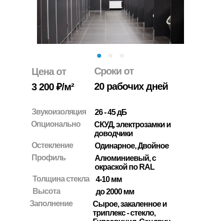
Сроки от
Цена от
20 рабочих дней
3 200 ₽/м²
Звукоизоляция
26 - 45 дБ
Опционально
СКУД, электрозамки и
доводчики
Остекление
Одинарное, Двойное
Профиль
Алюминиевый, c
окраской по RAL
Толщина стекла
4-10 мм
Высота
до 2000 мм
Заполнение
Сырое, закаленное и
триплекс - стекло,